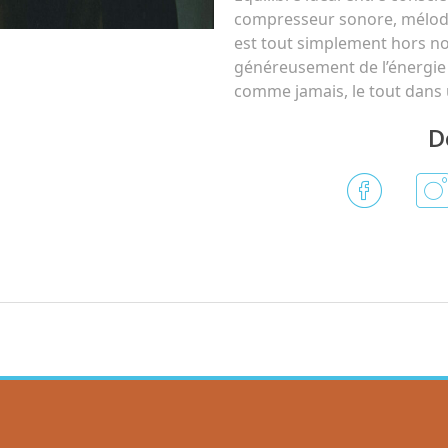
compresseur sonore, mélodi
est tout simplement hors no
généreusement de l’énergie ro
comme jamais, le tout dans 
D