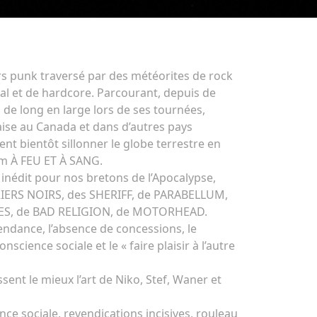
s punk traversé par des météorites de rock
al et de hardcore. Parcourant, depuis de
de long en large lors de ses tournées,
aise au Canada et dans d’autres pays
nt bientôt sillonner le globe terrestre en
um À FEU ET À SANG.
édit pour nos bretons de l’Apocalypse,
RIERS NOIRS, des SHERIFF, de PARABELLUM,
S, de BAD RELIGION, de MOTORHEAD.
pendance, l’absence de concessions, le
nscience sociale et le « faire plaisir à l’autre
ssent le mieux l’art de Niko, Stef, Waner et
nce sociale, revendications incisives, rouleau