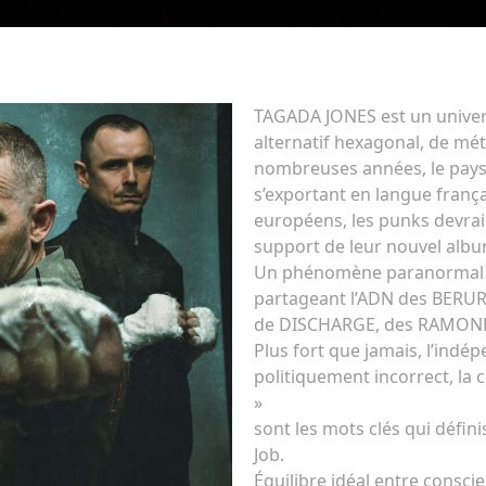
TAGADA JONES est un univer
alternatif hexagonal, de mét
nombreuses années, le pays 
s’exportant en langue franç
européens, les punks devraie
support de leur nouvel alb
Un phénomène paranormal in
partageant l’ADN des BERU
de DISCHARGE, des RAMONE
Plus fort que jamais, l’indé
politiquement incorrect, la co
»
sont les mots clés qui défini
Job.
Équilibre idéal entre conscie