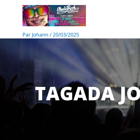
Par
Johann
/
20/03/2025
TAGADA J