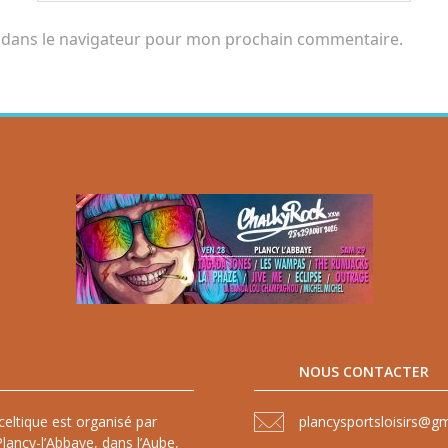
 dans le navigateur pour mon prochain commentaire.
NOUS CONTACTER
celtique est organisé par
plancysportsloisirs@g
lancy-l’Abbaye, dans l’Aube,