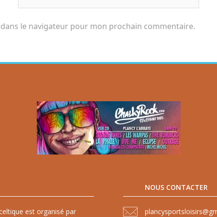
 dans le navigateur pour mon prochain commentaire.
NOUS CONTACTER
celtique est organisé par
plancysportsloisirs@g