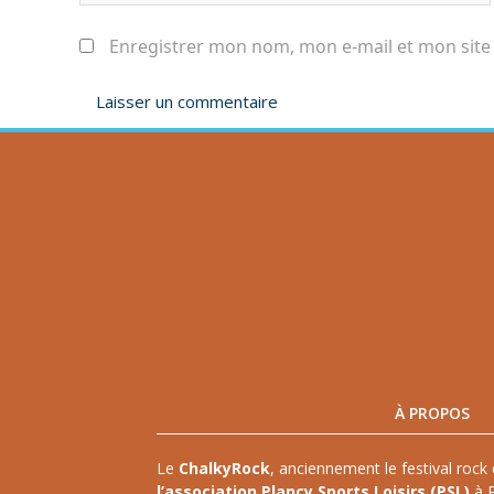
Enregistrer mon nom, mon e-mail et mon site
À PROPOS
Le
ChalkyRock
, anciennement le festival rock 
l’association Plancy Sports Loisirs (PSL)
à P