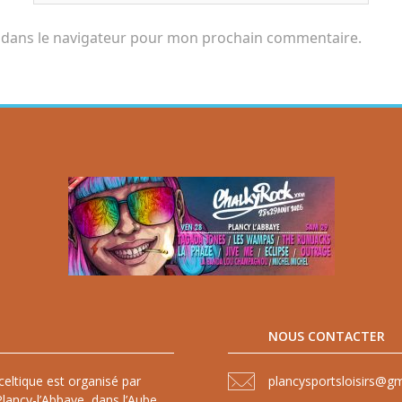
 dans le navigateur pour mon prochain commentaire.
NOUS CONTACTER
celtique est organisé par
plancysportsloisirs@g
lancy-l’Abbaye, dans l’Aube,