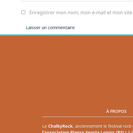
Enregistrer mon nom, mon e-mail et mon site
À PROPOS
Le
ChalkyRock
, anciennement le festival rock 
l’association Plancy Sports Loisirs (PSL)
à P