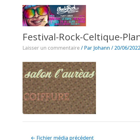
Festival-Rock-Celtique-Plan
Laisser un commentaire
/ Par
Johann
/
20/06/202
←
Fichier média précédent