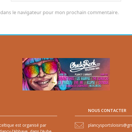
 dans le navigateur pour mon prochain commentaire.
NOUS CONTACTER
celtique est organisé par
plancysportsloisirs@g
lancy-l’Abbaye, dans l’Aube,