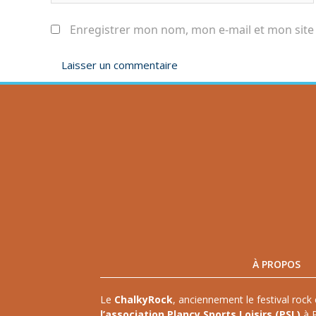
Enregistrer mon nom, mon e-mail et mon site
À PROPOS
Le
ChalkyRock
, anciennement le festival rock 
l’association Plancy Sports Loisirs (PSL)
à P