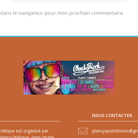
 dans le navigateur pour mon prochain commentaire.
NOUS CONTACTER
celtique est organisé par
plancysportsloisirs@g
lancy-l’Abbaye, dans l’Aube,