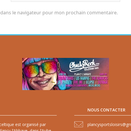
 dans le navigateur pour mon prochain commentaire.
NOUS CONTACTER
celtique est organisé par
plancysportsloisirs@g
lancy-l’Abbaye, dans l’Aube,