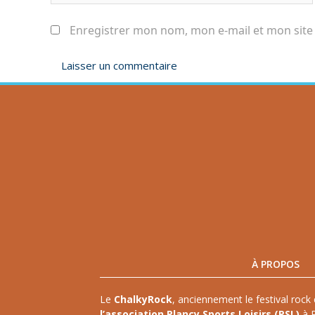
Enregistrer mon nom, mon e-mail et mon site
À PROPOS
Le
ChalkyRock
, anciennement le festival rock 
l’association Plancy Sports Loisirs (PSL)
à P