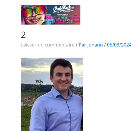
2
Laisser un commentaire
/ Par
Johann
/
05/03/202