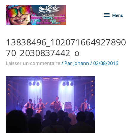
Menu
13838496_102071664927890
70_2030837442_o
Laisser un commentaire
/ Par
Johann
/
02/08/2016