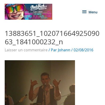
Menu
13883651_102071664925090
63_1841000232_n
Laisser un commentaire
/ Par
Johann
/
02/08/2016