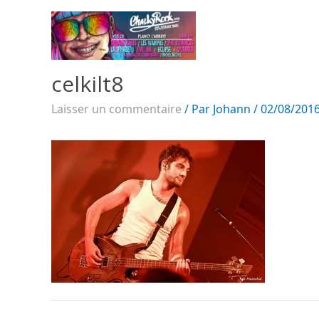
celkilt8
Laisser un commentaire
/ Par
Johann
/
02/08/201